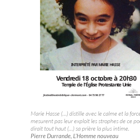
Marie Hasse (…) distille avec le calme et la for
mesurent pas leur exploit les strophes de ce
dirait tout haut (…) sa prière la plus intime.
Pierre Durrande, L’Homme nouveau