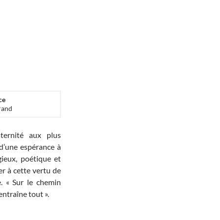
ce
rand
ternité aux plus
 d’une espérance à
gieux, poétique et
uer à cette vertu de
e. « Sur le chemin
 entraîne tout ».