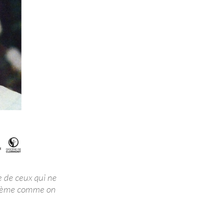
ce de ceux qui ne
 poème comme on