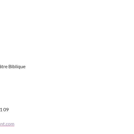
âtre Biblique
21 09
ont.com