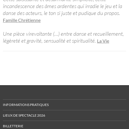
incandescence des âmes ardentes qui irradie le jeu et la
danse des acteurs, le ton si juste et pudique du propos.
Famille Chrétienne
Une pièce virevoltante (…) entre danse et recueillement,
légèreté et gravité, sensualité et spiritualité.
La Vie
INFORMATIONS PRATIQUES
LIEUX DE SPECTACLE 2026
BILLETTERIE