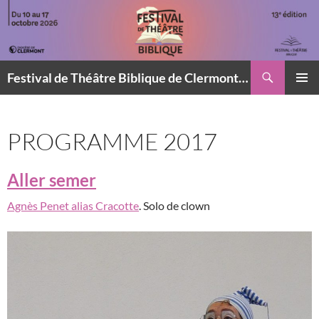
Aller
au
contenu
Recherche
Festival de Théâtre Biblique de Clermont-Ferrand
MENU
PRINCI
PROGRAMME 2017
Aller semer
Agnès Penet alias Cracotte
. Solo de clown