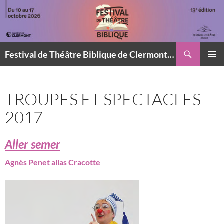
Aller
au
contenu
Recherche
Festival de Théâtre Biblique de Clermont-Ferrand
MENU
PRINCI
TROUPES ET SPECTACLES
2017
Aller semer
Agnès Penet alias Cracotte