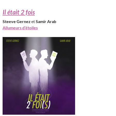
Il était 2 fois
Steeve Gernez
et
Samir Arab
Allumeurs d’étoiles